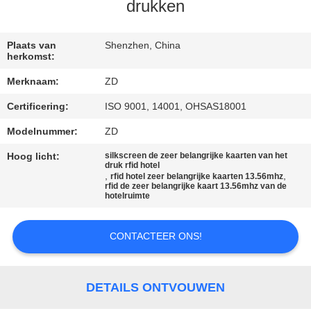
CONTACTEER
drukken
ONS
Plaats van
Shenzhen, China
herkomst:
NIEUWS
Merknaam:
ZD
Certificering:
ISO 9001, 14001, OHSAS18001
GEVALLEN
Modelnummer:
ZD
SITEMAP
Hoog licht:
silkscreen de zeer belangrijke kaarten van het
druk rfid hotel
,
,
rfid hotel zeer belangrijke kaarten 13.56mhz
rfid de zeer belangrijke kaart 13.56mhz van de
PRIVACY
hotelruimte
POLICY
CONTACTEER ONS!
DETAILS ONTVOUWEN