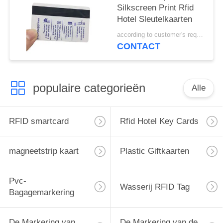
Silkscreen Print Rfid
Hotel Sleutelkaarten
according to customer's requirements MOQ:500PCS
CONTACT
populaire categorieën
Alle
RFID smartcard
Rfid Hotel Key Cards
magneetstrip kaart
Plastic Giftkaarten
Pvc-
Wasserij RFID Tag
Bagagemarkering
De Markering van
De Markering van de