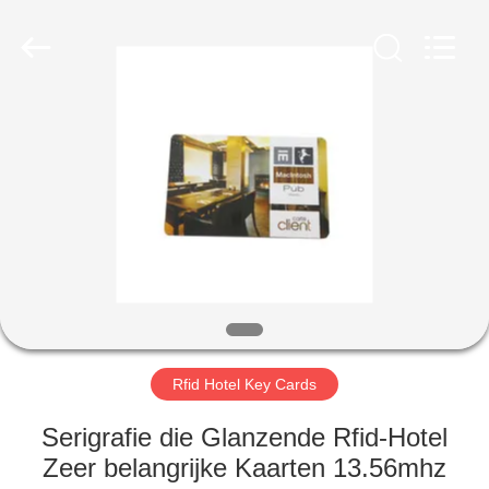
ZDCARD
Technology
Co.,
Ltd..
All
Rights
Reserved.
HUIS
PRODUCTEN
ONGEVEER
ONS
FABRIEKSREIS
Rfid Hotel Key Cards
KWALITEITSCONTROLE
Serigrafie die Glanzende Rfid-Hotel
Zeer belangrijke Kaarten 13.56mhz