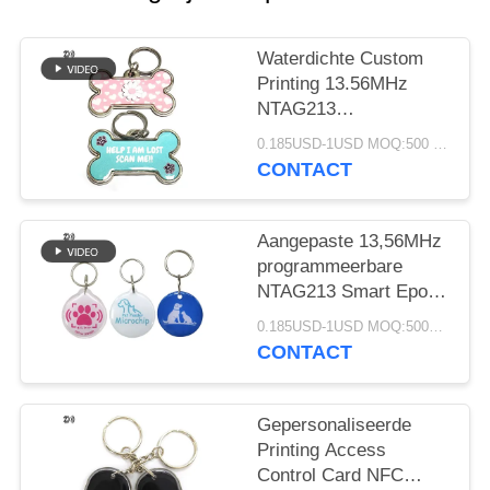
Waterdichte Custom
Printing 13.56MHz
NTAG213
Sleutelhanger Verlies
0.185USD-1USD MOQ:500 stuks
Tracking Metalen Rand
CONTACT
Epoxy Huisdier ID Tag
voor Hond & Kat
Identificatie
Aangepaste 13,56MHz
programmeerbare
NTAG213 Smart Epoxy
Keyfob Tags RFID Tag
0.185USD-1USD MOQ:500pcs
NFC Sleutelhanger
CONTACT
Gepersonaliseerde
Printing Access
Control Card NFC