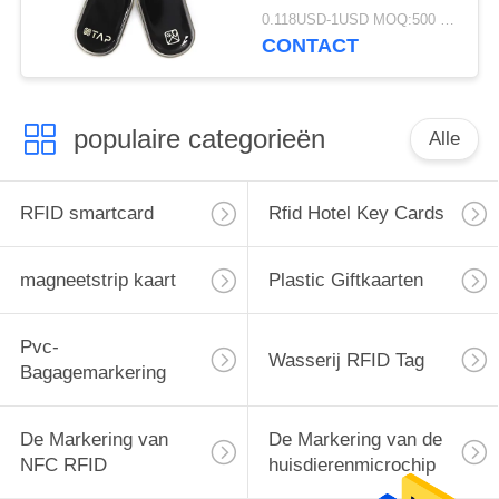
13.56Mhz RFID Epoxy
0.118USD-1USD MOQ:500 stuks
Tag NFC Sleutelhanger
CONTACT
MIFARE Classic EV1
1K
populaire categorieën
Alle
RFID smartcard
Rfid Hotel Key Cards
magneetstrip kaart
Plastic Giftkaarten
Pvc-
Wasserij RFID Tag
Bagagemarkering
De Markering van
De Markering van de
NFC RFID
huisdierenmicrochip