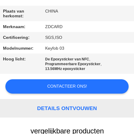
CONTACTEER
ONS
Plaats van
CHINA
herkomst:
Merknaam:
ZDCARD
NIEUWS
Certificering:
SGS,ISO
GEVALLEN
Modelnummer:
Keyfob 03
Hoog licht:
,
De Epoxysticker van NFC
,
Programmeerbare Epoxysticker
SITEMAP
13.56MHz epoxysticker
PRIVACY
CONTACTEER ONS!
POLICY
DETAILS ONTVOUWEN
vergelijkbare producten