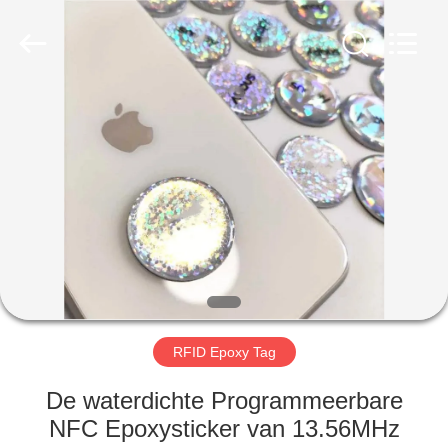
ZDCARD
Technology
Co.,
Ltd..
All
Rights
Reserved.
HUIS
PRODUCTEN
ONGEVEER
ONS
FABRIEKSREIS
RFID Epoxy Tag
KWALITEITSCONTROLE
De waterdichte Programmeerbare
NFC Epoxysticker van 13.56MHz