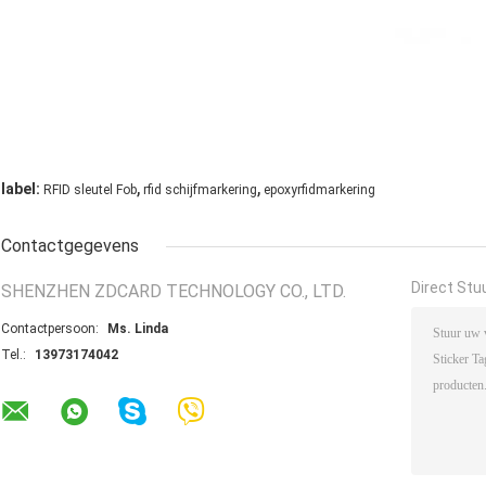
,
,
label:
RFID sleutel Fob
rfid schijfmarkering
epoxyrfidmarkering
Contactgegevens
Direct Stu
SHENZHEN ZDCARD TECHNOLOGY CO., LTD.
Contactpersoon:
Ms. Linda
Tel.:
13973174042