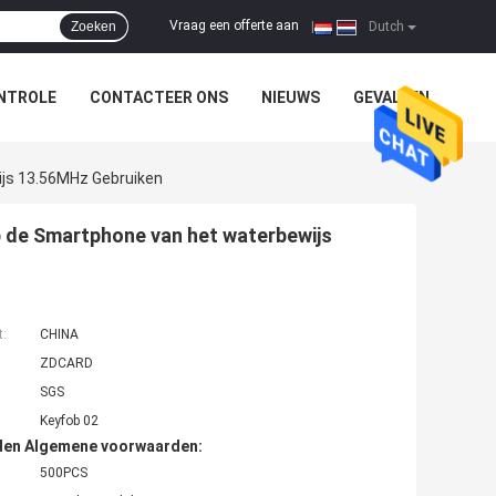
Vraag een offerte aan
Zoeken
|
Dutch
NTROLE
CONTACTEER ONS
NIEUWS
GEVALLEN
ijs 13.56MHz Gebruiken
 de Smartphone van het waterbewijs
t:
CHINA
ZDCARD
SGS
Keyfob 02
den Algemene voorwaarden:
500PCS