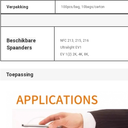
Verpakking
100pcs/bag, 10bags/carton
Beschikbare
NFC 213, 215, 216
Spaanders
Ultralight EV1
EV 1(2) 2K, 4K, 8K,
Toepassing