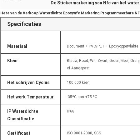
De Stickermarkering van Nfc van het water
Hete van de Verkoop Waterdichte Epoxynfc Markering Programmeerbare NF
Specificaties
Materiaal
Document + PVC/PET + Epoxyoppervlakte
Kleur
Blauw, Rood, Wit, Zwart, Groen, Geel, Oranj
of Aangepast
Het schrijven Cyclus
100.000 keer
Het werk Temperatuur
-35ºC aan +75 ºC
IP Waterdichte
IP68
Classificatie
Certificaat
ISO 9001-2000, SGS