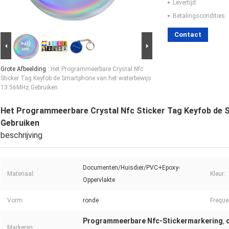
Levertijd:
Betalingscondities:
Contact
Grote Afbeelding :
Het Programmeerbare Crystal Nfc
Sticker Tag Keyfob de Smartphone van het waterbewijs
13.56MHz Gebruiken
Het Programmeerbare Crystal Nfc Sticker Tag Keyfob de 
Gebruiken
beschrijving
Documenten/Huisdier/PVC+Epoxy-
Materiaal:
Kleur:
Oppervlakte
Vorm:
ronde
Freque
Programmeerbare Nfc-Stickermarkering
,
Markeren: