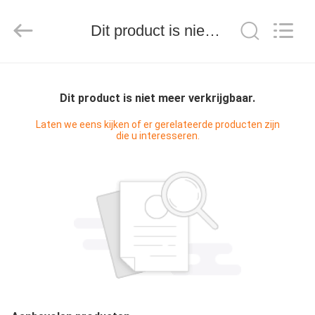
ZDCARD
Technology
Co.,
Dit product is niet meer verkrijgbaar.
Ltd..
All
Rights
Reserved.
HUIS
Dit product is niet meer verkrijgbaar.
PRODUCTEN
Laten we eens kijken of er gerelateerde producten zijn
die u interesseren.
ONGEVEER
ONS
FABRIEKSREIS
KWALITEITSCONTROLE