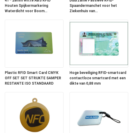
41 * 28mm Witte ABS RFID
Duurzame Passieve RFID-
Houten Spijkermarkering
Spaandermanchet voor het
Waterdicht voor Boom
Ziekenhuis van
Bosbeheer
Betalingswaterpark
Plastic RFID Smart Card CMYK
Hoge beveiliging RFID-smartcard
OFF SET SET STRUKTE SAMPER
contactloze smartcard met een
RESTANTE ISO STANDAARD
dikte van 0,88 mm