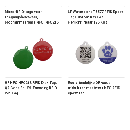
Micro-RFID-tags voor
LF Waterdicht T5577 RFID Epoxy
toegangsbewakers,
Tag Custom Key Fob
programmeerbare NFC, NFC215
Herschrijfbaar 125 KHz
epoxy-RFID-tags
HF NFC NFC213 RFID Disk Tag,
Eco-vriendelijke QR-code
QR Code En URL Encoding RFID
afdrukken maatwerk NFC RFID
Pet Tag
epoxy tag