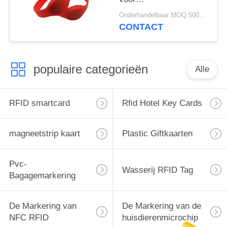
buitenevenementen
Onderhandelbaar MOQ:500pcs
CONTACT
populaire categorieën
Alle
RFID smartcard
Rfid Hotel Key Cards
magneetstrip kaart
Plastic Giftkaarten
Pvc-
Wasserij RFID Tag
Bagagemarkering
De Markering van
De Markering van de
NFC RFID
huisdierenmicrochip