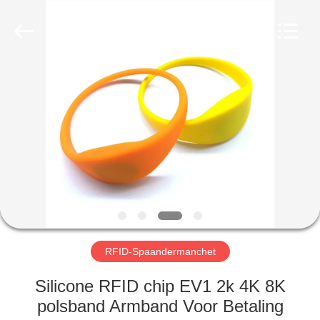
ZDCARD
Technology
Co.,
Ltd..
All
Rights
Reserved.
HUIS
PRODUCTEN
ONGEVEER
ONS
FABRIEKSREIS
RFID-Spaandermanchet
KWALITEITSCONTROLE
Silicone RFID chip EV1 2k 4K 8K
polsband Armband Voor Betaling