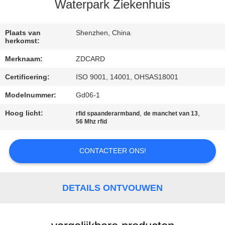
CONTACTEER
Waterpark Ziekenhuis
ONS
Plaats van
Shenzhen, China
herkomst:
NIEUWS
Merknaam:
ZDCARD
Certificering:
ISO 9001, 14001, OHSAS18001
GEVALLEN
Modelnummer:
Gd06-1
SITEMAP
Hoog licht:
,
,
rfid spaanderarmband
de manchet van 13
56 Mhz rfid
PRIVACY
CONTACTEER ONS!
POLICY
DETAILS ONTVOUWEN