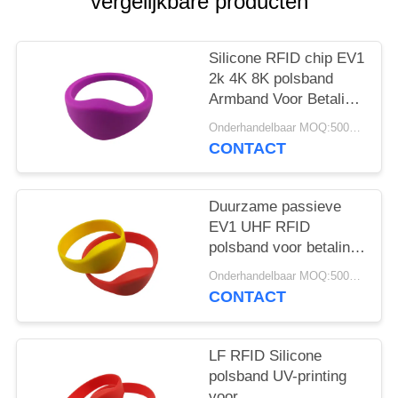
vergelijkbare producten
Silicone RFID chip EV1
2k 4K 8K polsband
Armband Voor Betaling
Waterpark Ziekenhuis
Onderhandelbaar MOQ:500pcs
CONTACT
Duurzame passieve
EV1 UHF RFID
polsband voor betaling
Waterpark ziekenhuis
Onderhandelbaar MOQ:500pcs
CONTACT
LF RFID Silicone
polsband UV-printing
voor