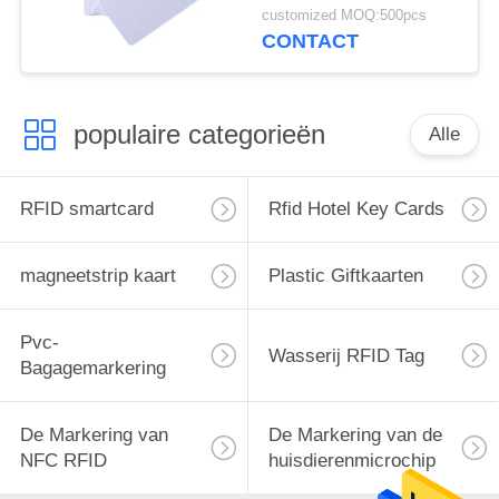
identificatie slimme
customized MOQ:500pcs
kaart voor nauwkeurige
CONTACT
identificatie
populaire categorieën
Alle
RFID smartcard
Rfid Hotel Key Cards
magneetstrip kaart
Plastic Giftkaarten
Pvc-
Wasserij RFID Tag
Bagagemarkering
De Markering van
De Markering van de
NFC RFID
huisdierenmicrochip