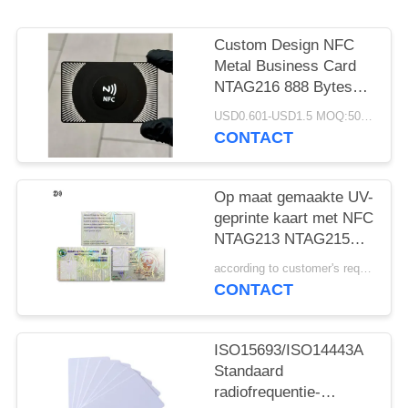
Custom Design NFC
Metal Business Card
NTAG216 888 Bytes
13.56MHz RFID
USD0.601-USD1.5 MOQ:500 stuks
Roestvrij Staal Metalen
CONTACT
Visitekaartje
Op maat gemaakte UV-
geprinte kaart met NFC
NTAG213 NTAG215
NTAG216 visitekaartje
according to customer's requirements MOQ:500pcs
CONTACT
ISO15693/ISO14443A
Standaard
radiofrequentie-