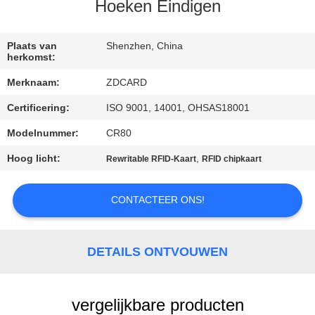
CONTACTEER
Hoeken Eindigen
ONS
Plaats van
Shenzhen, China
herkomst:
NIEUWS
Merknaam:
ZDCARD
Certificering:
ISO 9001, 14001, OHSAS18001
GEVALLEN
Modelnummer:
CR80
SITEMAP
Hoog licht:
,
Rewritable RFID-Kaart
RFID chipkaart
PRIVACY
CONTACTEER ONS!
POLICY
DETAILS ONTVOUWEN
vergelijkbare producten