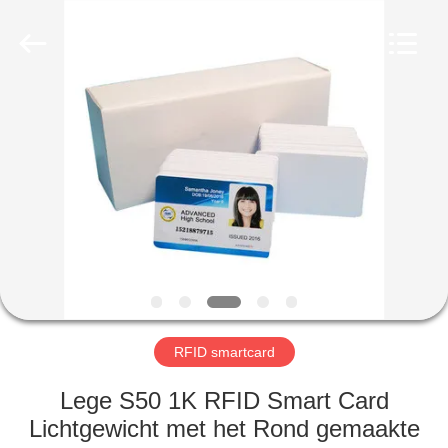
ZDCARD
Technology
Co.,
Ltd..
All
Rights
Reserved.
HUIS
PRODUCTEN
ONGEVEER
ONS
FABRIEKSREIS
RFID smartcard
KWALITEITSCONTROLE
Lege S50 1K RFID Smart Card
Lichtgewicht met het Rond gemaakte