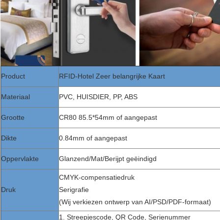
Product
RFID-Hotel Zeer belangrijke Kaart
Materiaal
PVC, HUISDIER, PP, ABS
Grootte
CR80 85.5*54mm of aangepast
Dikte
0.84mm of aangepast
Oppervlakte
Glanzend/Mat/Berijpt geëindigd
CMYK-compensatiedruk
Druk
Serigrafie
(Wij verkiezen ontwerp van AI/PSD/PDF-formaat)
1. Streepjescode, QR Code, Serienummer