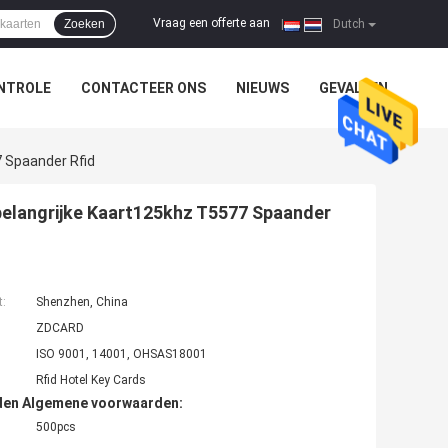
Vraag een offerte aan
Zoeken
|
Dutch
NTROLE
CONTACTEER ONS
NIEUWS
GEVALLEN
7 Spaander Rfid
 belangrijke Kaart125khz T5577 Spaander
t:
Shenzhen, China
ZDCARD
ISO 9001, 14001, OHSAS18001
Rfid Hotel Key Cards
den Algemene voorwaarden:
500pcs