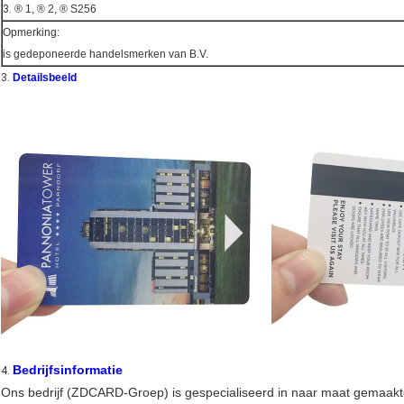
3.
® 1, ® 2, ® S256
Opmerking:
is gedeponeerde handelsmerken van B.V.
3.
Detailsbeeld
Bedrijfsinformatie
4.
Ons bedrijf (ZDCARD-Groep) is gespecialiseerd in naar maat gemaakte