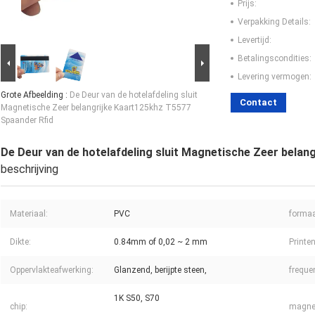
Prijs:
Verpakking Details:
Levertijd:
Betalingscondities:
Levering vermogen:
Grote Afbeelding :
De Deur van de hotelafdeling sluit
Contact
Magnetische Zeer belangrijke Kaart125khz T5577
Spaander Rfid
De Deur van de hotelafdeling sluit Magnetische Zeer belan
beschrijving
Materiaal:
PVC
formaa
Dikte:
0.84mm of 0,02 ~ 2 mm
Printen
Oppervlakteafwerking:
Glanzend, berijpte steen,
frequen
1K S50, S70
chip:
magnet