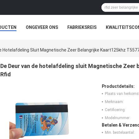
DUCTEN
ONGEVEER ONS
FABRIEKSREIS
KWALITEITSCO
e Hotelafdeling Sluit Magnetische Zeer Belangrijke Kaart125khz T557
De Deur van de hotelafdeling sluit Magnetische Zeer
Rfid
Productdetails:
Plaats van herkoms
Merknaam:
Certificering:
Modelnummer:
Betalen & Verzen
Min. bestelaantal: