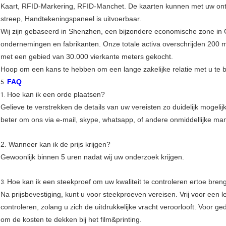
Kaart, RFID-Markering, RFID-Manchet. De kaarten kunnen met uw ont
streep, Handtekeningspaneel is uitvoerbaar.
Wij zijn gebaseerd in Shenzhen, een bijzondere economische zone in C
ondernemingen en fabrikanten. Onze totale activa overschrijden 200 mi
met een gebied van 30.000 vierkante meters gekocht.
Hoop om een kans te hebben om een lange zakelijke relatie met u te
FAQ
5.
Hoe kan ik een orde plaatsen?
1.
Gelieve te verstrekken de details van uw vereisten zo duidelijk mogelij
beter om ons via e-mail, skype, whatsapp, of andere onmiddellijke man
2. Wanneer kan ik de prijs krijgen?
Gewoonlijk binnen 5 uren nadat wij uw onderzoek krijgen.
Hoe kan ik een steekproef om uw kwaliteit te controleren ertoe bre
3.
Na prijsbevestiging, kunt u voor steekproeven vereisen. Vrij voor een 
controleren, zolang u zich de uitdrukkelijke vracht veroorlooft. Voor g
om de kosten te dekken bij het film&printing.