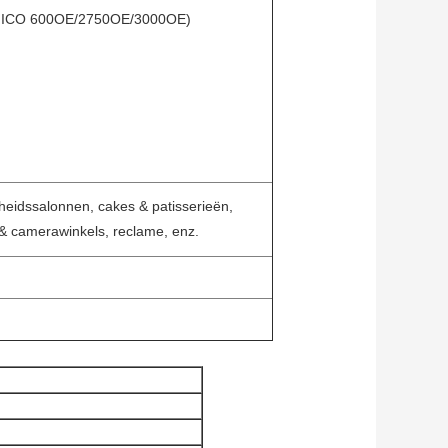
 HICO 600OE/2750OE/3000OE)
nheidssalonnen, cakes & patisserieën,
 & camerawinkels, reclame, enz.