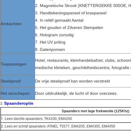
2. Magnetische Strook (KNETTERGEKKE 300OE,
3. Handtekeningspaneel of kraspaneel
4. In reliëf gemaakt Aantal
Ambachten
5. Het gouden of Zilveren Stempelen
6. Hologram zonodig
7. Het UV priting
8. Gatenponsen
Hotel, restaurants, kleinhandelsafzet, clubs, schoo
Toepassingen
medische klinieken, geschiktheidscentra, fotografie
Steekproef
De vrije steekproef kan worden verstrekt
Het verschepen
Door uitdrukkelijk, de lucht of door overzees.
Spaanderoptie
2.
Spaanders met lage frekwentie (125Khz)
1.
Lees slechts spaanders: TK4100, EM4200
2.
Lees en schrijf spaanders: ATMEL T5577, EM4205, EM4305, EM4450