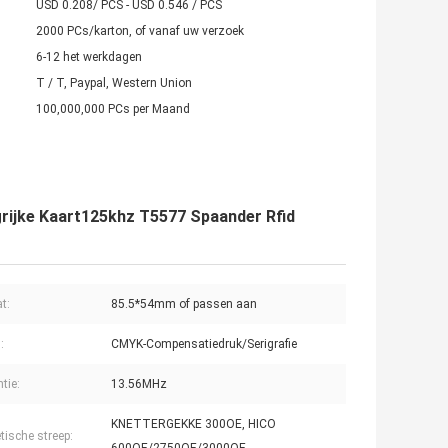
USD 0.208/ PCS - USD 0.546 / PCS
2000 PCs/karton, of vanaf uw verzoek
6-12 het werkdagen
T / T, Paypal, Western Union
100,000,000 PCs per Maand
grijke Kaart125khz T5577 Spaander Rfid
t:
85.5*54mm of passen aan
:
CMYK-Compensatiedruk/Serigrafie
tie:
13.56MHz
KNETTERGEKKE 300OE, HICO
ische streep: