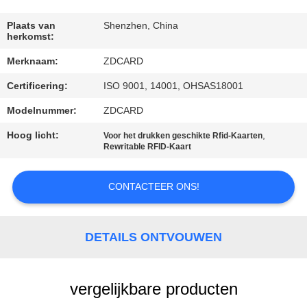
CONTACTEER
ONS
Plaats van
Shenzhen, China
herkomst:
Merknaam:
ZDCARD
NIEUWS
Certificering:
ISO 9001, 14001, OHSAS18001
GEVALLEN
Modelnummer:
ZDCARD
Hoog licht:
,
Voor het drukken geschikte Rfid-Kaarten
Rewritable RFID-Kaart
SITEMAP
CONTACTEER ONS!
PRIVACY
POLICY
DETAILS ONTVOUWEN
vergelijkbare producten