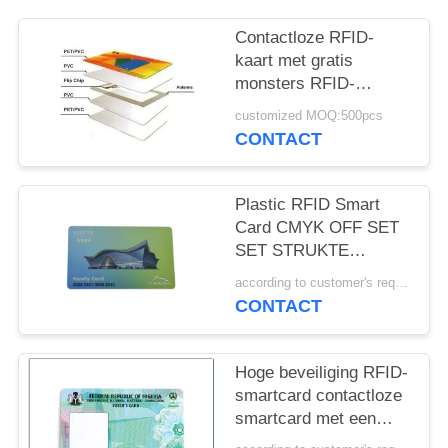
Contactloze RFID-
kaart met gratis
monsters RFID-
smartkaart Afdruk
customized MOQ:500pcs
blanco/afdrukmonster
CONTACT
Beschikbaarheid
Plastic RFID Smart
Card CMYK OFF SET
SET STRUKTE
SAMPER RESTANTE
according to customer's requirements MOQ:500pcs
ISO STANDAARD
CONTACT
Hoge beveiliging RFID-
smartcard contactloze
smartcard met een
dikte van 0,88 mm