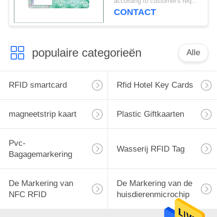
according to customer's requirements MOQ:500pcs
CONTACT
populaire categorieën
Alle
RFID smartcard
Rfid Hotel Key Cards
magneetstrip kaart
Plastic Giftkaarten
Pvc-
Wasserij RFID Tag
Bagagemarkering
De Markering van
De Markering van de
NFC RFID
huisdierenmicrochip