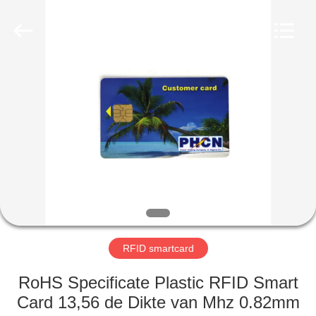
ZDCARD
Technology
Co.,
Ltd..
All
Rights
Reserved.
HUIS
PRODUCTEN
ONGEVEER
ONS
FABRIEKSREIS
RFID smartcard
KWALITEITSCONTROLE
RoHS Specificate Plastic RFID Smart
Card 13,56 de Dikte van Mhz 0.82mm