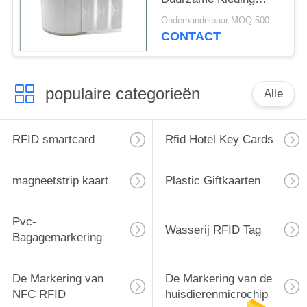
Hang Tags Sticker van
Onderhandelbaar MOQ:500pcs
de Inlegselrfid
CONTACT
Markering
populaire categorieën
Alle
RFID smartcard
Rfid Hotel Key Cards
magneetstrip kaart
Plastic Giftkaarten
Pvc-
Wasserij RFID Tag
Bagagemarkering
De Markering van
De Markering van de
NFC RFID
huisdierenmicrochip