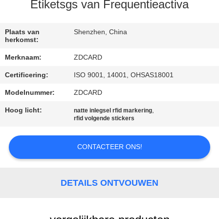
CONTACTEER
Etiketsgs van Frequentieactiva
ONS
Plaats van
Shenzhen, China
herkomst:
NIEUWS
Merknaam:
ZDCARD
Certificering:
ISO 9001, 14001, OHSAS18001
GEVALLEN
Modelnummer:
ZDCARD
SITEMAP
Hoog licht:
,
natte inlegsel rfid markering
rfid volgende stickers
PRIVACY
CONTACTEER ONS!
POLICY
DETAILS ONTVOUWEN