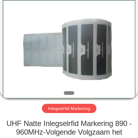
ZDCARD
Technology
Co.,
Ltd..
All
Rights
Reserved.
HUIS
PRODUCTEN
ONGEVEER
ONS
FABRIEKSREIS
Inlegselrfid Markering
KWALITEITSCONTROLE
UHF Natte Inlegselrfid Markering 890 -
960MHz-Volgende Volgzaam het