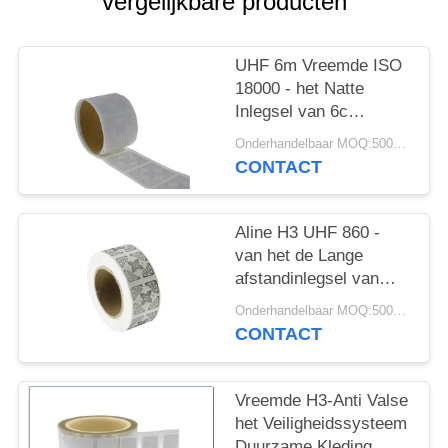
vergelijkbare producten
UHF 6m Vreemde ISO
18000 - het Natte
Inlegsel van 6c
Rectange Rfid
Onderhandelbaar MOQ:500PCS
CONTACT
Aline H3 UHF 860 -
van het de Lange
afstandinlegsel van
960mhz de Passieve
Onderhandelbaar MOQ:500PCS
Markering van Rfid
CONTACT
Vreemde H3-Anti Valse
het Veiligheidssysteem
Duurzame Kleding