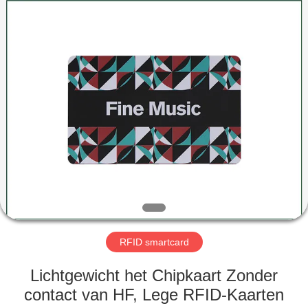
ZDCARD
Technology
Co.,
Ltd..
All
Rights
Reserved.
HUIS
PRODUCTEN
ONGEVEER
ONS
FABRIEKSREIS
RFID smartcard
KWALITEITSCONTROLE
Lichtgewicht het Chipkaart Zonder
contact van HF, Lege RFID-Kaarten