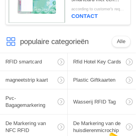
dikte van 0,88 mm
according to customer's requirements MOQ:500pcs
CONTACT
populaire categorieën
Alle
RFID smartcard
Rfid Hotel Key Cards
magneetstrip kaart
Plastic Giftkaarten
Pvc-
Wasserij RFID Tag
Bagagemarkering
De Markering van
De Markering van de
NFC RFID
huisdierenmicrochip