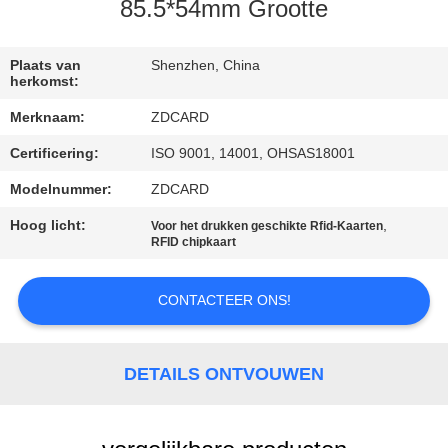
CONTACTEER
85.5*54mm Grootte
ONS
Plaats van
Shenzhen, China
herkomst:
NIEUWS
Merknaam:
ZDCARD
Certificering:
ISO 9001, 14001, OHSAS18001
GEVALLEN
Modelnummer:
ZDCARD
SITEMAP
Hoog licht:
,
Voor het drukken geschikte Rfid-Kaarten
RFID chipkaart
PRIVACY
CONTACTEER ONS!
POLICY
DETAILS ONTVOUWEN