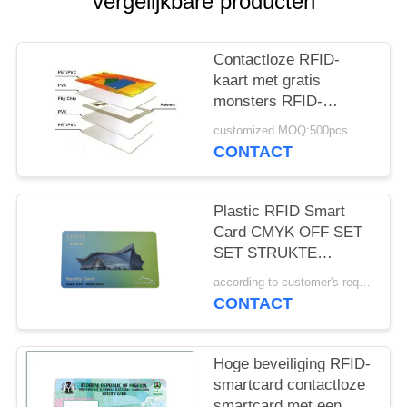
vergelijkbare producten
Contactloze RFID-
kaart met gratis
monsters RFID-
smartkaart Afdruk
customized MOQ:500pcs
blanco/afdrukmonster
CONTACT
Beschikbaarheid
Plastic RFID Smart
Card CMYK OFF SET
SET STRUKTE
SAMPER RESTANTE
according to customer's requirements MOQ:500pcs
ISO STANDAARD
CONTACT
Hoge beveiliging RFID-
smartcard contactloze
smartcard met een