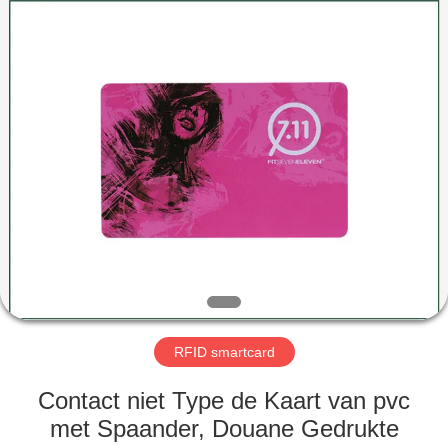
ZDCARD
Technology
Co.,
Ltd..
All
Rights
Reserved.
HUIS
PRODUCTEN
ONGEVEER
ONS
FABRIEKSREIS
RFID smartcard
KWALITEITSCONTROLE
Contact niet Type de Kaart van pvc
met Spaander, Douane Gedrukte