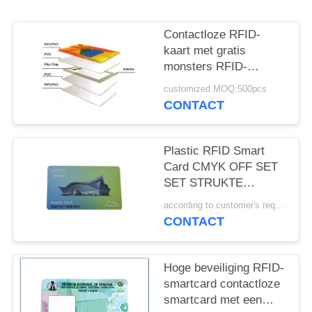
Contactloze RFID-
kaart met gratis
monsters RFID-
smartkaart Afdruk
customized MOQ:500pcs
blanco/afdrukmonster
CONTACT
Beschikbaarheid
Plastic RFID Smart
Card CMYK OFF SET
SET STRUKTE
SAMPER RESTANTE
according to customer's requirements MOQ:500pcs
ISO STANDAARD
CONTACT
Hoge beveiliging RFID-
smartcard contactloze
smartcard met een