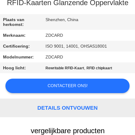
CONTACTEER
RFID-Kaarten Glanzende Oppervlakte
ONS
Plaats van
Shenzhen, China
herkomst:
NIEUWS
Merknaam:
ZDCARD
Certificering:
ISO 9001, 14001, OHSAS18001
GEVALLEN
Modelnummer:
ZDCARD
SITEMAP
Hoog licht:
,
Rewritable RFID-Kaart
RFID chipkaart
PRIVACY
CONTACTEER ONS!
POLICY
DETAILS ONTVOUWEN
vergelijkbare producten