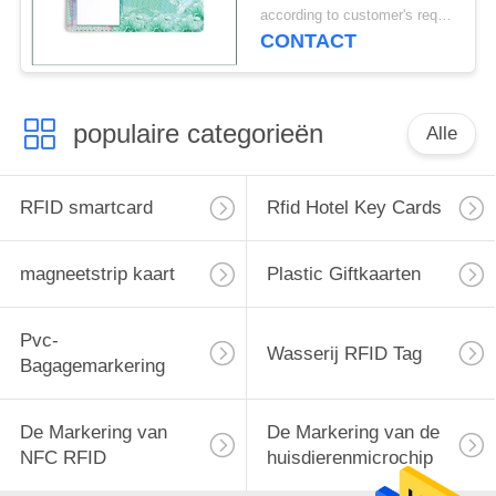
dikte van 0,88 mm
according to customer's requirements MOQ:500pcs
CONTACT
populaire categorieën
Alle
RFID smartcard
Rfid Hotel Key Cards
magneetstrip kaart
Plastic Giftkaarten
Pvc-
Wasserij RFID Tag
Bagagemarkering
De Markering van
De Markering van de
NFC RFID
huisdierenmicrochip